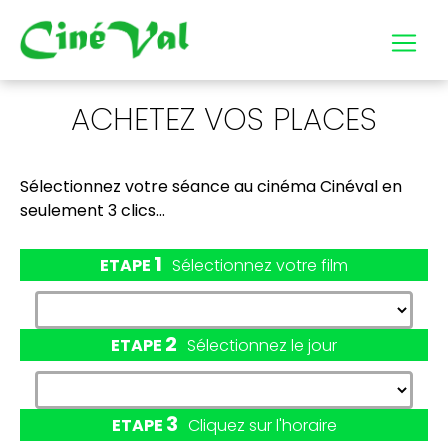
ACHETEZ VOS PLACES
Sélectionnez votre séance
au cinéma Cinéval
en
seulement 3 clics...
1
ETAPE
Sélectionnez votre film
2
ETAPE
Sélectionnez le jour
3
ETAPE
Cliquez sur l'horaire