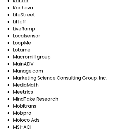
Kantar
Kochava
LifeStreet
Liftoff
LiveRamp
Localsensor
LoopMe
Lotame
Macromill group
MainADV
Manage.com
Marketing Science Consulting Group, Inc.
MediaMath
Meetrics
MindTake Research
Mobitrans
Mobpro
Moloco Ads
MSI-ACI