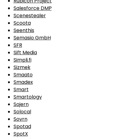
Rubicon Project
Salesforce DMP
Scenestealer
Scoota
Seenthis
Semasio GmbH
SFR
Sift Media
Simpli.fi
Sizmek
Smaato
Smadex
Smart
Smartology
Sojern
Solocal
Sovrn
Spotad
SpotX