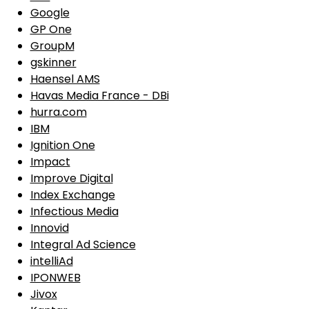
Google
GP One
GroupM
gskinner
Haensel AMS
Havas Media France - DBi
hurra.com
IBM
Ignition One
Impact
Improve Digital
Index Exchange
Infectious Media
Innovid
Integral Ad Science
intelliAd
IPONWEB
Jivox