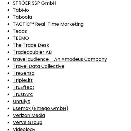
STRÖER SSP GmbH
TabMo
Taboola
TACTIC™ Real-Time Marketing
Teads
TEEMO
The Trade Desk
Tradedoubler AB
travel audience – An Amadeus Company
Travel Data Collective
TreSensa
TripleLift
TruEffect
TrustArc
UnrulyX
usemax (Emego GmbH)
Verizon Media
Verve Group
Videology