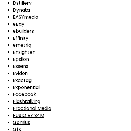
Dstillery
Dynata
EASYmedia
eBay
ebuilders
Effinity
emetriq
Ensighten
Epsilon
Essens
Evidon
Exactag
Exponential
Facebook
Flashtalking
Fractional Media
FUSIO BY S4M
Gemius
GfK