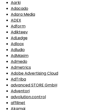
Aarki
Adacado
Adara Media
ADEX
Adform
Adikteev
AdLedge
Adloox
Adludio
AdMaxim
Admedo
Admetrics
Adobe Advertising Cloud
AdTriba
advanced STORE GmbH
Adventori
advolution.control
affilinet
Akamai