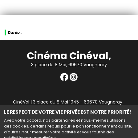
Durée :
Cinéma Cinéval,
3 place du 8 Mai, 69670 Vaugneray
CinéVal | 3 place du 8 Mai 1945 - 69670 Vaugneray
|
Mentions légales
|
Contact
|
RGPD
| Tel : 04 78 45 94
LE RESPECT DE VOTRE VIE PRIVÉE EST NOTRE PRIORITÉ!
90
Avec votre accord, nos partenaires et nous-mêmes utilisons
des cookies, certains requis pour le bon fonctionnement du site,
d'autres pour mesurer votre activité et vous fournir des
publicités personnalisées.