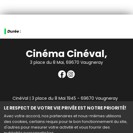
Durée :
Cinéma Cinéval,
3 place du 8 Mai, 69670 Vaugneray
CinéVal | 3 place du 8 Mai 1945 - 69670 Vaugneray
|
Mentions légales
|
Contact
|
RGPD
| Tel : 04 78 45 94
LE RESPECT DE VOTRE VIE PRIVÉE EST NOTRE PRIORITÉ!
90
Avec votre accord, nos partenaires et nous-mêmes utilisons
des cookies, certains requis pour le bon fonctionnement du site,
d'autres pour mesurer votre activité et vous fournir des
publicités personnalisées.