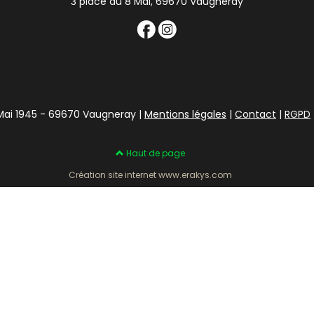
3 place du 8 Mai, 69670 Vaugneray
 Mai 1945 - 69670 Vaugneray |
Mentions légales
|
Contact
|
RGPD
Haut de page
Création site internet www.erakys.com