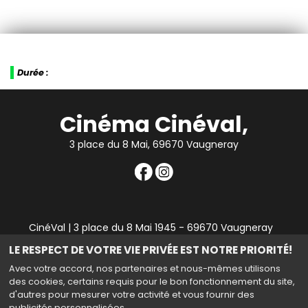
Durée :
Cinéma Cinéval,
3 place du 8 Mai, 69670 Vaugneray
CinéVal | 3 place du 8 Mai 1945 - 69670 Vaugneray
|
Mentions légales
|
Contact
|
RGPD
| Tel : 04 78 45 94
LE RESPECT DE VOTRE VIE PRIVÉE EST NOTRE PRIORITÉ!
90
Avec votre accord, nos partenaires et nous-mêmes utilisons
des cookies, certains requis pour le bon fonctionnement du site,
d'autres pour mesurer votre activité et vous fournir des
publicités personnalisées.