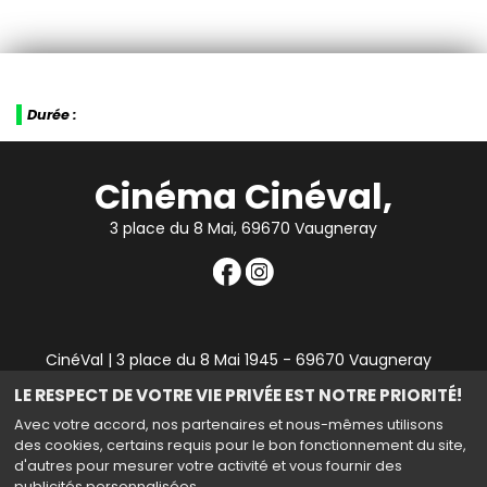
Durée :
Cinéma Cinéval,
3 place du 8 Mai, 69670 Vaugneray
CinéVal | 3 place du 8 Mai 1945 - 69670 Vaugneray
|
Mentions légales
|
Contact
|
RGPD
| Tel : 04 78 45 94
LE RESPECT DE VOTRE VIE PRIVÉE EST NOTRE PRIORITÉ!
90
Avec votre accord, nos partenaires et nous-mêmes utilisons
des cookies, certains requis pour le bon fonctionnement du site,
d'autres pour mesurer votre activité et vous fournir des
publicités personnalisées.