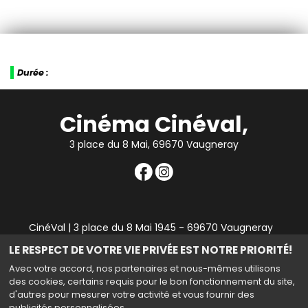
Durée :
Cinéma Cinéval,
3 place du 8 Mai, 69670 Vaugneray
CinéVal | 3 place du 8 Mai 1945 - 69670 Vaugneray
|
Mentions légales
|
Contact
|
RGPD
| Tel : 04 78 45 94
LE RESPECT DE VOTRE VIE PRIVÉE EST NOTRE PRIORITÉ!
90
Avec votre accord, nos partenaires et nous-mêmes utilisons
des cookies, certains requis pour le bon fonctionnement du site,
d'autres pour mesurer votre activité et vous fournir des
publicités personnalisées.