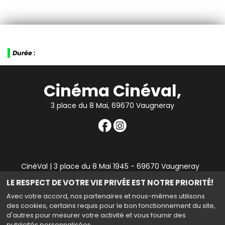
Durée :
Cinéma Cinéval,
3 place du 8 Mai, 69670 Vaugneray
CinéVal | 3 place du 8 Mai 1945 - 69670 Vaugneray
|
Mentions légales
|
Contact
|
RGPD
| Tel : 04 78 45 94
LE RESPECT DE VOTRE VIE PRIVÉE EST NOTRE PRIORITÉ!
90
Avec votre accord, nos partenaires et nous-mêmes utilisons
des cookies, certains requis pour le bon fonctionnement du site,
d'autres pour mesurer votre activité et vous fournir des
publicités personnalisées.