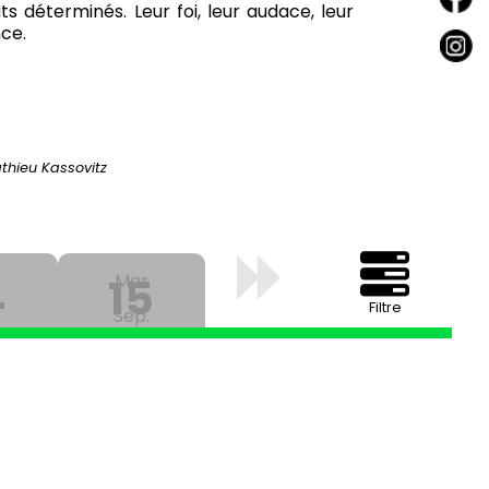
ts déterminés. Leur foi, leur audace, leur
nce.
thieu Kassovitz
4
15
Mar
Filtre
.
Sep.