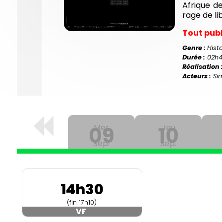
Afrique de
rage de li
Tout pub
Genre :
Hist
Durée :
02h
Réalisation 
Acteurs :
Sim
09
Mer
10
Jeu
Sep.
Sep.
14h30
(fin 17h10)
VF