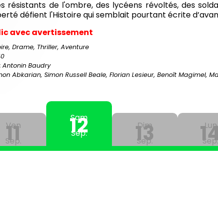
s résistants de l'ombre, des lycéens révoltés, des solda
berté défient l'Histoire qui semblait pourtant écrite d’ava
lic avec avertissement
oire, Drame, Thriller, Aventure
40
:
Antonin Baudry
on Abkarian, Simon Russell Beale, Florian Lesieur, Benoît Magimel, Ma
12
Sam
Ven
11
13
Dim
1
Lun
Sep.
Sep.
Sep.
Sep