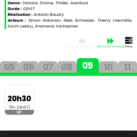
Genre :
Histoire, Drame, Thriller, Aventure
Durée :
02h37
Réalisation :
Antonin Baudry
Acteurs :
Simon Abkarian, Niels Schneider, Thierry Lhermitte,
Karim Leklou, Anamaria Vartolomei
Semaine précédente
Semaine suivante
Filtre
09
05
06
07
08
10
11
Dim
Mer
Jeu
Ven
Sam
Lun
Mar
Aout
Aout
Aout
Aout
Aout
Aout
Aout
20h30
(fin 23h07)
VF