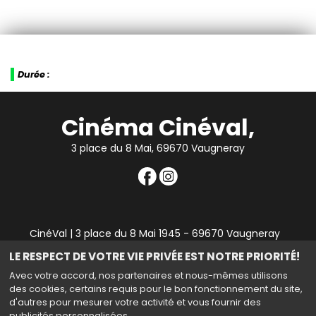
Durée :
Cinéma Cinéval,
3 place du 8 Mai, 69670 Vaugneray
CinéVal | 3 place du 8 Mai 1945 - 69670 Vaugneray
|
Mentions légales
|
Contact
|
RGPD
| Tel : 04 78 45 94
LE RESPECT DE VOTRE VIE PRIVÉE EST NOTRE PRIORITÉ!
90
Avec votre accord, nos partenaires et nous-mêmes utilisons
des cookies, certains requis pour le bon fonctionnement du site,
d'autres pour mesurer votre activité et vous fournir des
publicités personnalisées.