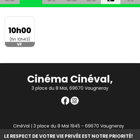
Aout
Aout
Aout
Aout
Aout
Aout
10h00
(fin 10h43)
VF
Cinéma Cinéval,
3 place du 8 Mai, 69670 Vaugneray
CinéVal | 3 place du 8 Mai 1945 - 69670 Vaugneray
|
Mentions légales
|
Contact
|
RGPD
| Tel : 04 78 45 94
LE RESPECT DE VOTRE VIE PRIVÉE EST NOTRE PRIORITÉ!