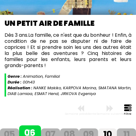
UN PETIT AIR DE FAMILLE
Dès 3 ans.La famille, ce n'est que du bonheur ! Enfin, à
condition de ne pas se disputer ni de faire de
caprices ! Et si prendre soin les uns des autres était
la plus belle des aventures ? Cinq histoires de
familles pour les enfants, leurs parents et leurs
grands-parents !
Genre :
Animation, Familial
Durée :
00h43
Réalisation :
NANKE Makiko, KARPOVA Marina, SMATANA Martin,
DIAB Lamiaa, ESMAT Hend, JIRKOVA Evgeniya
Semaine précédente
Semaine suivante
Filtre
06
05
07
08
09
10
11
Jeu
Mer
Ven
Sam
Dim
Lun
Mar
Aout