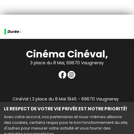
Durée :
Cinéma Cinéval,
3 place du 8 Mai, 69670 Vaugneray
CinéVal | 3 place du 8 Mai 1945 - 69670 Vaugneray
|
Mentions légales
|
Contact
|
RGPD
| Tel : 04 78 45 94
LE RESPECT DE VOTRE VIE PRIVÉE EST NOTRE PRIORITÉ!
90
Avec votre accord, nos partenaires et nous-mêmes utilisons
des cookies, certains requis pour le bon fonctionnement du site,
d'autres pour mesurer votre activité et vous fournir des
publicités personnalisées.