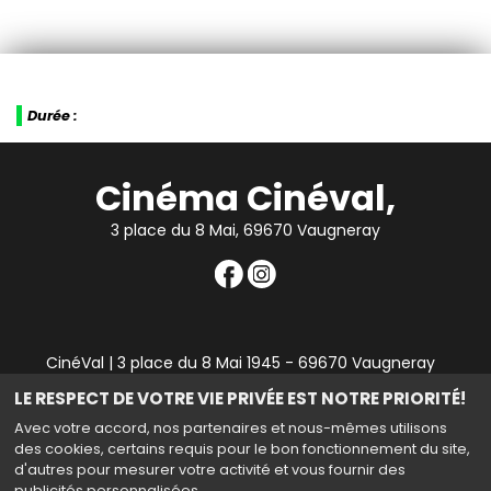
Durée :
Cinéma Cinéval,
3 place du 8 Mai, 69670 Vaugneray
CinéVal | 3 place du 8 Mai 1945 - 69670 Vaugneray
|
Mentions légales
|
Contact
|
RGPD
| Tel : 04 78 45 94
LE RESPECT DE VOTRE VIE PRIVÉE EST NOTRE PRIORITÉ!
90
Avec votre accord, nos partenaires et nous-mêmes utilisons
des cookies, certains requis pour le bon fonctionnement du site,
d'autres pour mesurer votre activité et vous fournir des
publicités personnalisées.