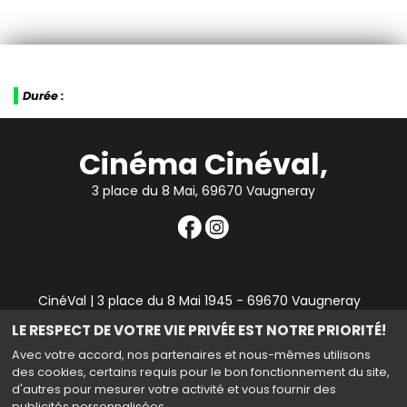
Durée :
Cinéma Cinéval,
3 place du 8 Mai, 69670 Vaugneray
CinéVal | 3 place du 8 Mai 1945 - 69670 Vaugneray
|
Mentions légales
|
Contact
|
RGPD
| Tel : 04 78 45 94
LE RESPECT DE VOTRE VIE PRIVÉE EST NOTRE PRIORITÉ!
90
Avec votre accord, nos partenaires et nous-mêmes utilisons
des cookies, certains requis pour le bon fonctionnement du site,
d'autres pour mesurer votre activité et vous fournir des
publicités personnalisées.