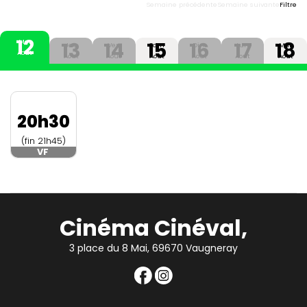
Semaine précédente
Semaine suivante
Filtre
12
13
14
15
16
17
18
Mer
Jeu
Ven
Sam
Dim
Lun
Mar
Aout
Aout
Aout
Aout
Aout
Aout
Aout
20h30
(fin 21h45)
VF
Cinéma Cinéval,
3 place du 8 Mai, 69670 Vaugneray