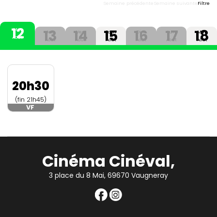
Semaine précédente
Semaine suivante
Filtre
12
13
14
15
16
17
18
Mer
Jeu
Ven
Sam
Dim
Lun
Mar
Aout
Aout
Aout
Aout
Aout
Aout
Aout
20h30
(fin 21h45)
VF
Cinéma Cinéval,
3 place du 8 Mai, 69670 Vaugneray