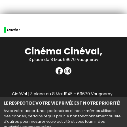
Durée :
Cinéma Cinéval,
3 place du 8 Mai, 69670 Vaugneray
CinéVal | 3 place du 8 Mai 1945 - 69670 Vaugneray
|
Mentions légales
|
Contact
|
RGPD
| Tel : 04 78 45 94
LE RESPECT DE VOTRE VIE PRIVÉE EST NOTRE PRIORITÉ!
90
Avec votre accord, nos partenaires et nous-mêmes utilisons
des cookies, certains requis pour le bon fonctionnement du site,
d'autres pour mesurer votre activité et vous fournir des
publicités personnalisées.