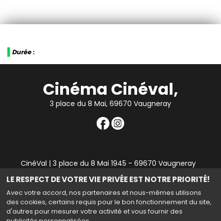
Durée :
Cinéma Cinéval,
3 place du 8 Mai, 69670 Vaugneray
CinéVal | 3 place du 8 Mai 1945 - 69670 Vaugneray
|
Mentions légales
|
Contact
|
RGPD
| Tel : 04 78 45 94
LE RESPECT DE VOTRE VIE PRIVÉE EST NOTRE PRIORITÉ!
90
Avec votre accord, nos partenaires et nous-mêmes utilisons
des cookies, certains requis pour le bon fonctionnement du site,
d'autres pour mesurer votre activité et vous fournir des
publicités personnalisées.