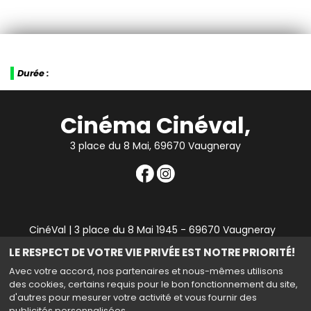
Durée :
Cinéma Cinéval,
3 place du 8 Mai, 69670 Vaugneray
CinéVal | 3 place du 8 Mai 1945 - 69670 Vaugneray
|
Mentions légales
|
Contact
|
RGPD
| Tel : 04 78 45 94
LE RESPECT DE VOTRE VIE PRIVÉE EST NOTRE PRIORITÉ!
90
Avec votre accord, nos partenaires et nous-mêmes utilisons
des cookies, certains requis pour le bon fonctionnement du site,
d'autres pour mesurer votre activité et vous fournir des
publicités personnalisées.