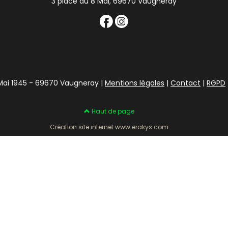
3 place du 8 Mai, 69670 Vaugneray
 Mai 1945 - 69670 Vaugneray |
Mentions légales
|
Contact
|
RGPD
Haut de page
Création site internet www.erakys.com