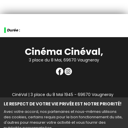
Durée :
Cinéma Cinéval,
3 place du 8 Mai, 69670 Vaugneray
CinéVal | 3 place du 8 Mai 1945 - 69670 Vaugneray
|
Mentions légales
|
Contact
|
RGPD
| Tel : 04 78 45 94
LE RESPECT DE VOTRE VIE PRIVÉE EST NOTRE PRIORITÉ!
90
Avec votre accord, nos partenaires et nous-mêmes utilisons
des cookies, certains requis pour le bon fonctionnement du site,
d'autres pour mesurer votre activité et vous fournir des
publicités personnalisées.