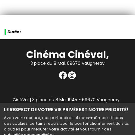
Durée :
Cinéma Cinéval,
3 place du 8 Mai, 69670 Vaugneray
CinéVal | 3 place du 8 Mai 1945 - 69670 Vaugneray
|
Mentions légales
|
Contact
|
RGPD
| Tel : 04 78 45 94
LE RESPECT DE VOTRE VIE PRIVÉE EST NOTRE PRIORITÉ!
90
Avec votre accord, nos partenaires et nous-mêmes utilisons
des cookies, certains requis pour le bon fonctionnement du site,
d'autres pour mesurer votre activité et vous fournir des
publicités personnalisées.