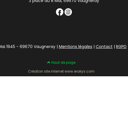
3 place du 8 Mai, 69670 Vaugneray
 Mai 1945 - 69670 Vaugneray |
Mentions légales
|
Contact
|
RGPD
Haut de page
Création site internet www.erakys.com