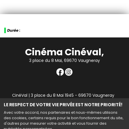
Durée :
Cinéma Cinéval,
3 place du 8 Mai, 69670 Vaugneray
CinéVal | 3 place du 8 Mai 1945 - 69670 Vaugneray
|
Mentions légales
|
Contact
|
RGPD
| Tel : 04 78 45 94
LE RESPECT DE VOTRE VIE PRIVÉE EST NOTRE PRIORITÉ!
90
Avec votre accord, nos partenaires et nous-mêmes utilisons
des cookies, certains requis pour le bon fonctionnement du site,
d'autres pour mesurer votre activité et vous fournir des
publicités personnalisées.