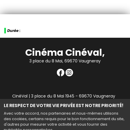
Durée :
Cinéma Cinéval,
3 place du 8 Mai, 69670 Vaugneray
CinéVal | 3 place du 8 Mai 1945 - 69670 Vaugneray
|
Mentions légales
|
Contact
|
RGPD
| Tel : 04 78 45 94
LE RESPECT DE VOTRE VIE PRIVÉE EST NOTRE PRIORITÉ!
90
Avec votre accord, nos partenaires et nous-mêmes utilisons
des cookies, certains requis pour le bon fonctionnement du site,
d'autres pour mesurer votre activité et vous fournir des
publicités personnalisées.