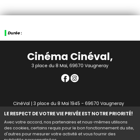
Durée :
Cinéma Cinéval,
3 place du 8 Mai, 69670 Vaugneray
CinéVal | 3 place du 8 Mai 1945 - 69670 Vaugneray
|
Mentions légales
|
Contact
|
RGPD
| Tel : 04 78 45 94
LE RESPECT DE VOTRE VIE PRIVÉE EST NOTRE PRIORITÉ!
90
Avec votre accord, nos partenaires et nous-mêmes utilisons
des cookies, certains requis pour le bon fonctionnement du site,
d'autres pour mesurer votre activité et vous fournir des
publicités personnalisées.