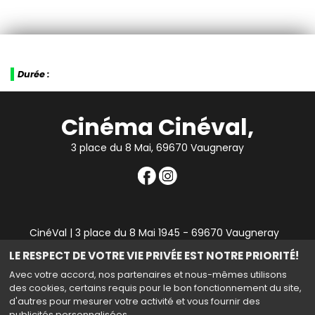
Durée :
Cinéma Cinéval,
3 place du 8 Mai, 69670 Vaugneray
CinéVal | 3 place du 8 Mai 1945 - 69670 Vaugneray
|
Mentions légales
|
Contact
|
RGPD
| Tel : 04 78 45 94
LE RESPECT DE VOTRE VIE PRIVÉE EST NOTRE PRIORITÉ!
90
Avec votre accord, nos partenaires et nous-mêmes utilisons
des cookies, certains requis pour le bon fonctionnement du site,
d'autres pour mesurer votre activité et vous fournir des
publicités personnalisées.