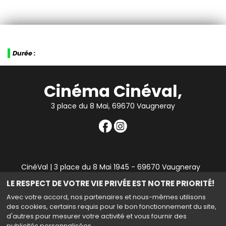
Durée :
Cinéma Cinéval,
3 place du 8 Mai, 69670 Vaugneray
CinéVal | 3 place du 8 Mai 1945 - 69670 Vaugneray
|
Mentions légales
|
Contact
|
RGPD
| Tel : 04 78 45 94
LE RESPECT DE VOTRE VIE PRIVÉE EST NOTRE PRIORITÉ!
90
Avec votre accord, nos partenaires et nous-mêmes utilisons
des cookies, certains requis pour le bon fonctionnement du site,
d'autres pour mesurer votre activité et vous fournir des
publicités personnalisées.