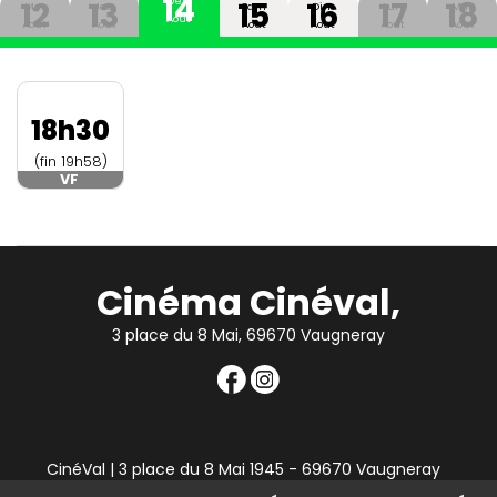
14
12
13
15
16
17
18
Ven
Mer
Jeu
Sam
Dim
Lun
Mar
Aout
Aout
Aout
Aout
Aout
Aout
Aout
18h30
(fin 19h58)
VF
Cinéma Cinéval,
3 place du 8 Mai, 69670 Vaugneray
CinéVal | 3 place du 8 Mai 1945 - 69670 Vaugneray
|
Mentions légales
|
Contact
|
RGPD
| Tel : 04 78 45 94