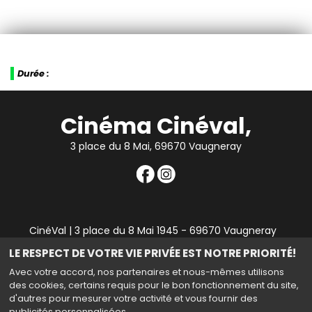
Durée :
Cinéma Cinéval,
3 place du 8 Mai, 69670 Vaugneray
CinéVal | 3 place du 8 Mai 1945 - 69670 Vaugneray
|
Mentions légales
|
Contact
|
RGPD
| Tel : 04 78 45 94
LE RESPECT DE VOTRE VIE PRIVÉE EST NOTRE PRIORITÉ!
90
Avec votre accord, nos partenaires et nous-mêmes utilisons
des cookies, certains requis pour le bon fonctionnement du site,
d'autres pour mesurer votre activité et vous fournir des
publicités personnalisées.