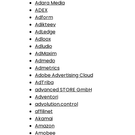
Adara Media
ADEX
Adform
Adikteev
AdLedge
Adloox
Adludio
AdMaxim
Admedo
Admetrics
Adobe Advertising Cloud
AdTriba
advanced STORE GmbH
Adventori
advolution.control
affilinet
Akamai
Amazon
Amobee