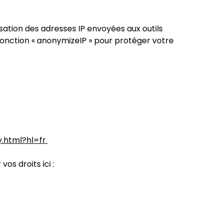
ation des adresses IP envoyées aux outils
 fonction « anonymizeIP » pour protéger votre
y.html?hl=fr
s droits ici :