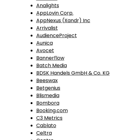
Analights
AppLovin Corp.
AppNexus (Xandr) Inc
Arrivalist
AudienceProject
Aunica
Avocet
Bannerflow
Batch Media
BDSK Handels GmbH & Co. KG
Beeswax
Betgenius
Blismedia
Bombora
Booking.com
C3 Metrics
Cablato
Celtra